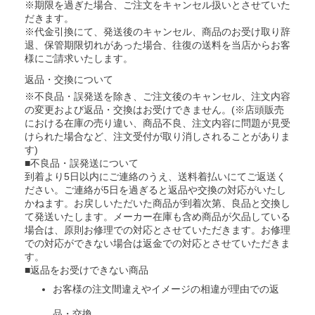
※期限を過ぎた場合、ご注文をキャンセル扱いとさせていた
だきます。
※代金引換にて、発送後のキャンセル、商品のお受け取り辞
退、保管期限切れがあった場合、往復の送料を当店からお客
様にご請求いたします。
返品・交換について
※不良品・誤発送を除き、ご注文後のキャンセル、注文内容
の変更および返品・交換はお受けできません。(※店頭販売
における在庫の売り違い、商品不良、注文内容に問題が見受
けられた場合など、注文受付が取り消しされることがありま
す)
■不良品・誤発送について
到着より5日以内にご連絡のうえ、送料着払いにてご返送く
ださい。ご連絡が5日を過ぎると返品や交換の対応がいたし
かねます。お戻しいただいた商品が到着次第、良品と交換し
て発送いたします。メーカー在庫も含め商品が欠品している
場合は、原則お修理での対応とさせていただきます。お修理
での対応ができない場合は返金での対応とさせていただきま
す。
■返品をお受けできない商品
お客様の注文間違えやイメージの相違が理由での返
品・交換