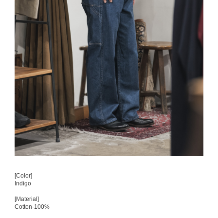
[Color]
Indigo
[Material]
Cotton-100%