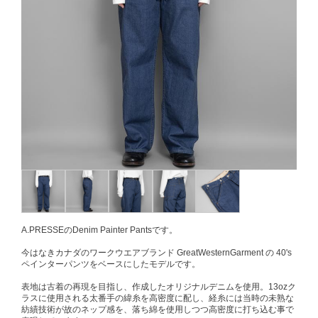
A.PRESSEのDenim Painter Pantsです。
今はなきカナダのワークウエアブランド GreatWesternGarment の 40's
ペインターパンツをベースにしたモデルです。
表地は古着の再現を目指し、作成したオリジナルデニムを使用。13ozク
ラスに使用される太番手の緯糸を高密度に配し、経糸には当時の未熟な
紡績技術が故のネップ感を、落ち綿を使用しつつ高密度に打ち込む事で