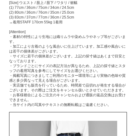
[Size] ウエスト / 股上 / 股下 / ワタリ / 裾幅
(1) 77cm / 36cm / 75cm / 34cm / 24.5cm
(2) 80cm / 36cm / 76cm / 35cm / 25.0cm
(3) 83cm / 37cm / 77cm / 36cm / 25.5cm
→着用STAFF 170cm 55kg 1着用
[Attention]
・素材の特性により生地には織りムラや染めムラやネップ等がございま
す。
・加工により古着のような風合いに仕上げています。加工感や風合いに
は若干の個体差がございます。
・サイズに若干の個体差がございます。上記の採寸値はあくまで目安と
なっております。
・ブランドごとにサイズの表記方法が異なるため、上記の採寸値とスタ
ッフの着用写真を参考にしてサイズをお選びください。
・掲載写真につきましてご利用のモニター環境等により実物の色味や質
感と多少異なって見える場合がございます。
・実店舗でも販売を行っているため、時間差で品切れが発生する場合が
ございます。その際はご注文をキャンセル扱いとさせていただきます。
・お客様都合によるご注文のキャンセルおよび通販の返品交換はお受け
できません。
・当サイト内の写真やテキストの無断転載はご遠慮ください。