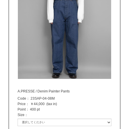
A.PRESSE / Denim Painter Pants
Code：
23SAP-04-08M
Price：
￥44,000
(tax in)
Point：
400 pt
Size
：