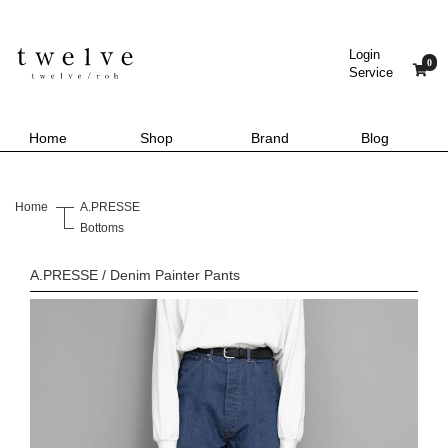
Login
0
Service
Home
Shop
Brand
Blog
Home
A.PRESSE
Bottoms
A.PRESSE / Denim Painter Pants