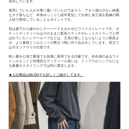
表現しています。
着用していた人が大事に履いていたのであろう、アタリ感の少ない綺麗
なタテ落ちなど、本来ゆっくりと経年変化して出来た加工感を熟練の職
人技で再現していることもポイントです。
型は膝下から緩やかにテーパードをきかせたワイドストレートです。ポ
ケットディティールはそのままに配色ステッチやレッドストラップと呼
ばれていたハンマーループなどは、主張が激しくならないように馴染ま
せ、より素材とシルエットが際立つ様に作り込みをしています。前立て
はボタンフライの仕様です。
軽い履き心地で夏場でも快適に着用できる印象です。存在感のあるワイ
ドシルエットと特徴的なディティール使いは、トップスがシンプルにな
る春夏のスタイリングでは特に重宝します。
★上記商品はBLOGでも詳しくご紹介してます。